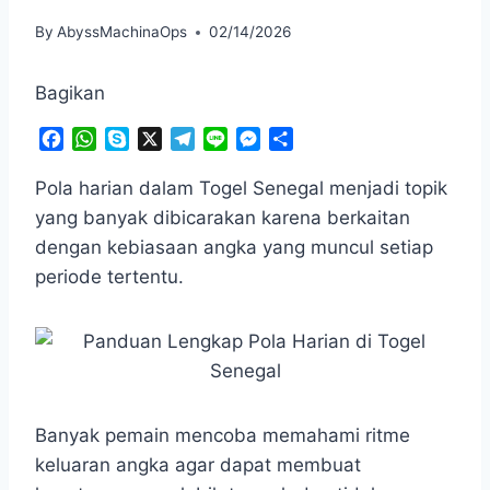
By
AbyssMachinaOps
02/14/2026
Bagikan
F
W
S
X
T
L
M
S
a
h
k
e
i
e
h
c
a
y
l
n
s
a
Pola harian dalam Togel Senegal menjadi topik
e
t
p
e
e
s
r
yang banyak dibicarakan karena berkaitan
b
s
e
g
e
e
dengan kebiasaan angka yang muncul setiap
o
A
r
n
periode tertentu.
o
p
a
g
k
p
m
e
r
Banyak pemain mencoba memahami ritme
keluaran angka agar dapat membuat