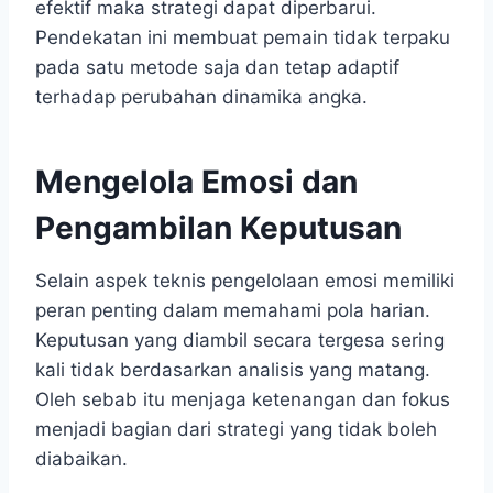
efektif maka strategi dapat diperbarui.
Pendekatan ini membuat pemain tidak terpaku
pada satu metode saja dan tetap adaptif
terhadap perubahan dinamika angka.
Mengelola Emosi dan
Pengambilan Keputusan
Selain aspek teknis pengelolaan emosi memiliki
peran penting dalam memahami pola harian.
Keputusan yang diambil secara tergesa sering
kali tidak berdasarkan analisis yang matang.
Oleh sebab itu menjaga ketenangan dan fokus
menjadi bagian dari strategi yang tidak boleh
diabaikan.