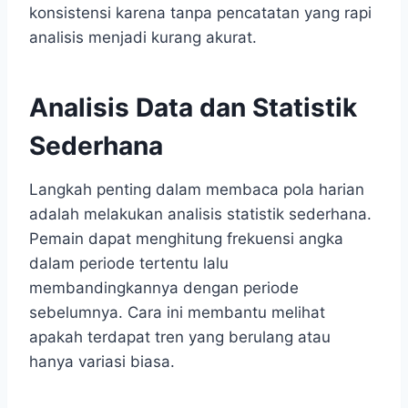
konsistensi karena tanpa pencatatan yang rapi
analisis menjadi kurang akurat.
Analisis Data dan Statistik
Sederhana
Langkah penting dalam membaca pola harian
adalah melakukan analisis statistik sederhana.
Pemain dapat menghitung frekuensi angka
dalam periode tertentu lalu
membandingkannya dengan periode
sebelumnya. Cara ini membantu melihat
apakah terdapat tren yang berulang atau
hanya variasi biasa.