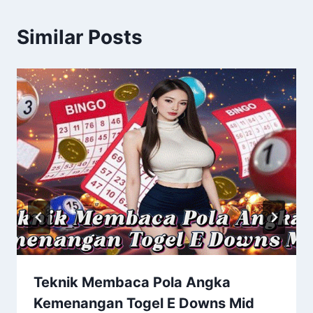
Similar Posts
Teknik Membaca Pola Angka
Kemenangan Togel E Downs Mid