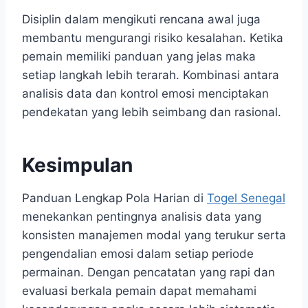
Disiplin dalam mengikuti rencana awal juga
membantu mengurangi risiko kesalahan. Ketika
pemain memiliki panduan yang jelas maka
setiap langkah lebih terarah. Kombinasi antara
analisis data dan kontrol emosi menciptakan
pendekatan yang lebih seimbang dan rasional.
Kesimpulan
Panduan Lengkap Pola Harian di
Togel Senegal
menekankan pentingnya analisis data yang
konsisten manajemen modal yang terukur serta
pengendalian emosi dalam setiap periode
permainan. Dengan pencatatan yang rapi dan
evaluasi berkala pemain dapat memahami