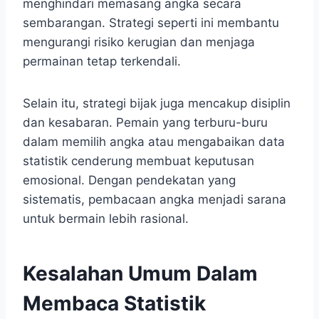
menghindari memasang angka secara
sembarangan. Strategi seperti ini membantu
mengurangi risiko kerugian dan menjaga
permainan tetap terkendali.
Selain itu, strategi bijak juga mencakup disiplin
dan kesabaran. Pemain yang terburu-buru
dalam memilih angka atau mengabaikan data
statistik cenderung membuat keputusan
emosional. Dengan pendekatan yang
sistematis, pembacaan angka menjadi sarana
untuk bermain lebih rasional.
Kesalahan Umum Dalam
Membaca Statistik