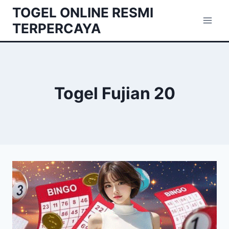
Skip
TOGEL ONLINE RESMI
to
TERPERCAYA
content
Togel Fujian 20