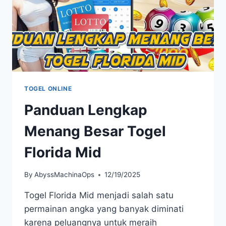
TOGEL ONLINE
Panduan Lengkap
Menang Besar Togel
Florida Mid
By
AbyssMachinaOps
12/19/2025
Togel Florida Mid menjadi salah satu
permainan angka yang banyak diminati
karena peluangnya untuk meraih