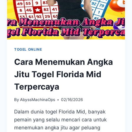
TOGEL ONLINE
Cara Menemukan Angka
Jitu Togel Florida Mid
Terpercaya
By
AbyssMachinaOps
02/16/2026
Dalam dunia togel Florida Mid, banyak
pemain yang selalu mencari cara untuk
menemukan angka jitu agar peluang