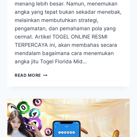
menang lebih besar. Namun, menemukan
angka yang tepat bukan sekadar menebak,
melainkan membutuhkan strategi,
pengamatan, dan pemahaman pola yang
cermat. Artikel TOGEL ONLINE RESMI
TERPERCAYA ini, akan membahas secara
mendalam bagaimana cara menemukan
angka jitu Togel Florida Mid…
CARA
READ MORE
MENEMUKAN
ANGKA
JITU
TOGEL
FLORIDA
MID
TERPERCAYA