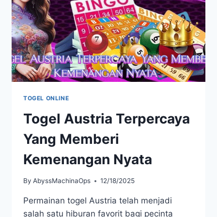
TOGEL ONLINE
Togel Austria Terpercaya
Yang Memberi
Kemenangan Nyata
By
AbyssMachinaOps
12/18/2025
Permainan togel Austria telah menjadi
salah satu hiburan favorit bagi pecinta