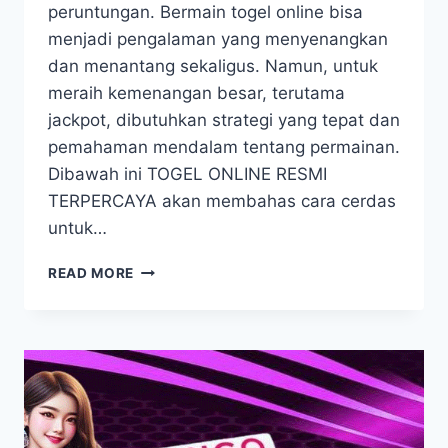
peruntungan. Bermain togel online bisa
menjadi pengalaman yang menyenangkan
dan menantang sekaligus. Namun, untuk
meraih kemenangan besar, terutama
jackpot, dibutuhkan strategi yang tepat dan
pemahaman mendalam tentang permainan.
Dibawah ini TOGEL ONLINE RESMI
TERPERCAYA akan membahas cara cerdas
untuk…
CARA
READ MORE
CERDAS
MERAIH
JACKPOT
BESAR
BERMAIN
TOGEL
AUSTRIA
ONLINE