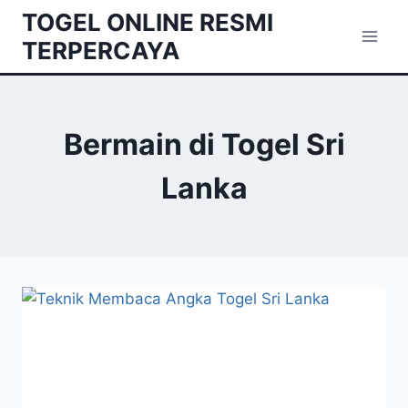
Skip
TOGEL ONLINE RESMI
to
TERPERCAYA
content
Bermain di Togel Sri
Lanka