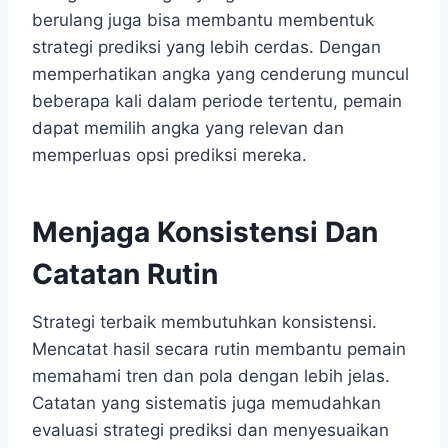
berulang juga bisa membantu membentuk
strategi prediksi yang lebih cerdas. Dengan
memperhatikan angka yang cenderung muncul
beberapa kali dalam periode tertentu, pemain
dapat memilih angka yang relevan dan
memperluas opsi prediksi mereka.
Menjaga Konsistensi Dan
Catatan Rutin
Strategi terbaik membutuhkan konsistensi.
Mencatat hasil secara rutin membantu pemain
memahami tren dan pola dengan lebih jelas.
Catatan yang sistematis juga memudahkan
evaluasi strategi prediksi dan menyesuaikan