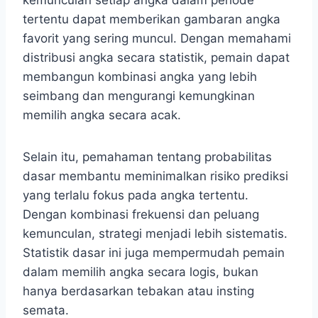
tertentu dapat memberikan gambaran angka
favorit yang sering muncul. Dengan memahami
distribusi angka secara statistik, pemain dapat
membangun kombinasi angka yang lebih
seimbang dan mengurangi kemungkinan
memilih angka secara acak.
Selain itu, pemahaman tentang probabilitas
dasar membantu meminimalkan risiko prediksi
yang terlalu fokus pada angka tertentu.
Dengan kombinasi frekuensi dan peluang
kemunculan, strategi menjadi lebih sistematis.
Statistik dasar ini juga mempermudah pemain
dalam memilih angka secara logis, bukan
hanya berdasarkan tebakan atau insting
semata.