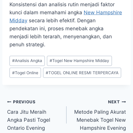
Konsistensi dan analisis rutin menjadi faktor
kunci dalam memahami angka
New Hampshire
Midday
secara lebih efektif. Dengan
pendekatan ini, proses menebak angka
menjadi lebih terarah, menyenangkan, dan
penuh strategi.
Post
#
Analisis Angka
#
Togel New Hampshire Midday
Tags:
#
Togel Online
#
TOGEL ONLINE RESMI TERPERCAYA
Post
PREVIOUS
NEXT
Cara Jitu Meraih
Metode Paling Akurat
navigation
Angka Pasti Togel
Menebak Togel New
Ontario Evening
Hampshire Evening