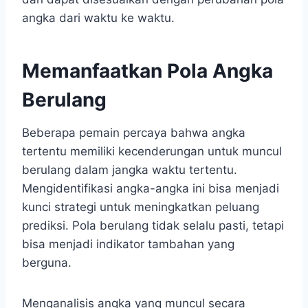
angka dari waktu ke waktu.
Memanfaatkan Pola Angka
Berulang
Beberapa pemain percaya bahwa angka
tertentu memiliki kecenderungan untuk muncul
berulang dalam jangka waktu tertentu.
Mengidentifikasi angka-angka ini bisa menjadi
kunci strategi untuk meningkatkan peluang
prediksi. Pola berulang tidak selalu pasti, tetapi
bisa menjadi indikator tambahan yang
berguna.
Menganalisis angka yang muncul secara