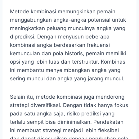
Metode kombinasi memungkinkan pemain
menggabungkan angka-angka potensial untuk
meningkatkan peluang munculnya angka yang
diprediksi. Dengan menyusun beberapa
kombinasi angka berdasarkan frekuensi
kemunculan dan pola historis, pemain memiliki
opsi yang lebih luas dan terstruktur. Kombinasi
ini membantu menyeimbangkan angka yang
sering muncul dan angka yang jarang muncul.
Selain itu, metode kombinasi juga mendorong
strategi diversifikasi. Dengan tidak hanya fokus
pada satu angka saja, risiko prediksi yang
terlalu sempit bisa diminimalkan. Pendekatan
ini membuat strategi menjadi lebih fleksibel
dan dapat disesuaikan dengan perubahan pola