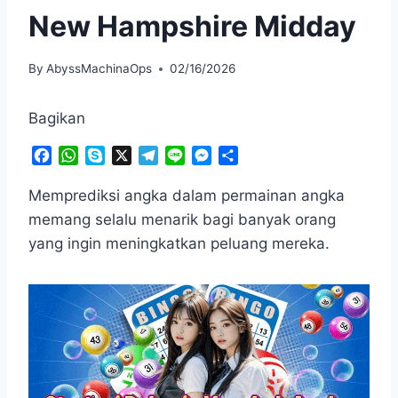
New Hampshire Midday
By
AbyssMachinaOps
02/16/2026
Bagikan
F
W
S
X
T
L
M
S
a
h
k
e
i
e
h
c
a
y
l
n
s
a
Memprediksi angka dalam permainan angka
e
t
p
e
e
s
r
memang selalu menarik bagi banyak orang
b
s
e
g
e
e
yang ingin meningkatkan peluang mereka.
o
A
r
n
o
p
a
g
k
p
m
e
r